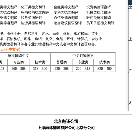
类德文翻译
化工类德文翻译
金融类
德文翻译
投资类
德语翻译
北
类德语翻译
标书楼书德文翻译
专利类
德文翻译
机械类
德语翻译
总
类德文翻译
税务类德语翻
通信类
德语翻译
医药类
德文翻译
总
类
德语翻译
能源类德语翻译
冶金建筑
德语翻译
员工手册
德文翻译
传
电
理、操作手册、自然科学、艺术、民俗、体育、旅游移民、留学、
译、石油纺织、印染、造纸、航空、食品、环保、计算机、农牧业、
上
装类德语翻译等各专业的德语翻译中文或者中文翻译德语服务。
总
元/千中文字)
总
传
德文翻译中文
中文翻译德文
电
类
专业类
技术类
普通类
专业类
技术类
58
260－308
318－390
220－268
220－318
320－400
广
总
总
电
传
人
h
北京翻译公司
上海雨林翻译有限公司北京分公司