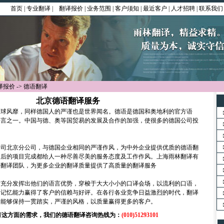
首页
|
专业翻译
|
翻译报价
|
业务范围
|
客户须知
|
最近客户
|
人才招聘
|
联系我们
译报价
->
德语翻译
北京德语翻译服务
风靡，同样德国人的严谨也是世界闻名。德语是德国和奥地利的官方语
语言之一。中国与德、奥等国贸易的发展及合作的加强，使很多的德国公司投
北京分公司，与德国企业相同的严谨作风，为中外企业提供优质的德语翻
最后的项目完成都给人一种尽善尽美的服务态度及工作作风。上海雨林翻译有
语翻译团队，为更多企业的翻译质量提供了高质量的翻译服务
分发挥出他们的语言优势，穿梭于大大小小的口译会场，以流利的口语，
的记忆能力赢得了客户的信赖与好评。在各行各业竞争日益激烈的时代，翻译
译能够保持一贯踏实，严谨的风格，以质量赢得更多的客户。
有这方面的需求，我们的德语翻译咨询热线为：
(010)51293101